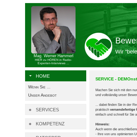
Bewe
Wir "bele
Mag. Werner Hammerl
HIER zu HÖREN in Radio-
Experten-Interviews ...
HOME
SERVICE - DEMOnst
Wenn Sie ...
Machen Sie sich mit den nu
Unser Angebot
und vollständig unser Bew
... dabei finden Sie in der
SERVICES
praktisch
versendefertige
einfach und schnell für Sie 
KOMPETENZ
Hinweis:
Auch wenn die anschließen
- Ihre von uns optimierten U