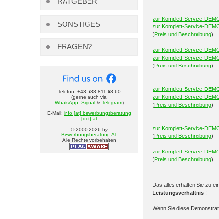
RATGEBER
zur Komplett-Service-DEMO
SONSTIGES
zur Komplett-Service-DEMO
(
Preis und Beschreibung
)
FRAGEN?
zur Komplett-Service-DEM
zur Komplett-Service-DEM
(
Preis und Beschreibung
)
zur Komplett-Service-DEMO
Telefon: +43 688 811 68 60
zur Komplett-Service-DEMO
(gerne auch via
WhatsApp
,
Signal
&
Telegram
)
(
Preis und Beschreibung
)
E-Mail:
info [at] bewerbungsberatung
[dot] at
zur Komplett-Service-DEMOn
© 2000-
2026
by
Bewerbungsberatung.AT
(
Preis und Beschreibung
)
Alle Rechte vorbehalten
zur Komplett-Service-DEMOn
(
Preis und Beschreibung
)
Das alles erhalten Sie zu e
Leistungsverhältnis
!
Wenn Sie diese Demonstrati