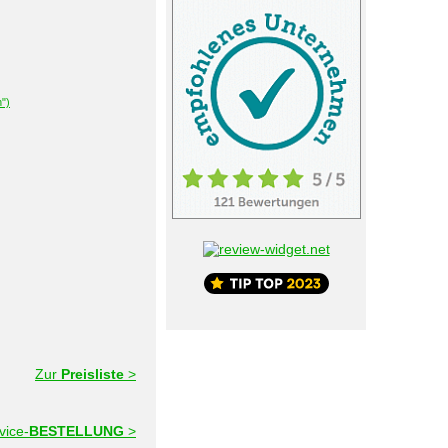
")
Zur
Preisliste
>
vice-
BESTELLUNG
>