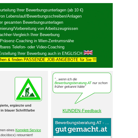
rteilung Ihrer Bewerbungsunterlagen (ab 10 €)
von Lebenslauf/Bewerbungsschreiben/Anlagen
hrer gesamten Bewerbungsunterlagen
mierung/Vorbereitung von Arbeitszeugnissen
achher-Vergleich Ihrer Bewerbung
/Präsenz-Coaching in Wien-Zentrumsnähe
fbares Telefon- oder Video-Coaching
Erstellung Ihrer Bewerbung auch in ENGLISCH
chen & finden PASSENDE JOB-ANGEBOTE für Sie !!!
"...wenn ich die
Bewerbungsberatung.AT
nur schon
früher gekannt hätte"
gierte, ergänzte und
KUNDEN-Feedback
in blauer Schriftfarbe
hmen eines
Komplett-Service
oc/docx) retourniert!