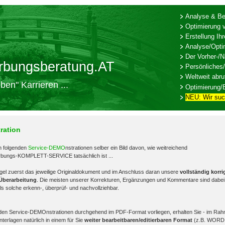
Analyse & Beu
Optimierung 
Erstellung I
Analyse/Opti
Der Vorher-/N
rbungsberatung.AT
Persönliches
Weltweit abru
ben" Karrieren ...
Optimierung/
NEU: Wir su
ration
n folgenden
Service-DEMO
nstrationen selber ein Bild davon, wie weitreichend
erbungs-KOMPLETT-SERVICE tatsächlich ist ...
 Regel zuerst das jeweilige Originaldokument und im Anschluss daran unsere
vollständig korri
 Überarbeitung
. Die meisten unserer Korrekturen, Ergänzungen und Kommentare sind dabei
als solche erkenn-, überprüf- und nachvollziehbar.
den Service-DEMOnstrationen durchgehend im PDF-Format vorliegen, erhalten Sie - im Ra
nterlagen natürlich in einem für Sie
weiter bearbeitbaren/editierbaren Format
(z.B. WORD.d