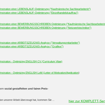
nstration einer LEBENSLAUF-Optimierung ("Kaufmännische Sachbearbeiterin")
nstration einer LEBENSLAUF-Optimierung ("Einzelhandelskauffrau")
Onstration einer BEWERBUNGSSCHREIBEN-Optimierung ("Kaufmännische Sachbearbeiterin
Onstration einer BEWERBUNGSSCHREIBEN-Optimierung ("Netzwerktechniker")
nstration einer ARBEITSZEUGNIS-Analyse ("Verwaltungsmitarbeiter")
nstration einer ARBEITSZEUGNIS-Analyse ("Grafiker")
stration - Optimizing ENGLISH CV (Curriculum Vitae)
stration - Optimizing ENGLISH LoM (Letter of Motivation/Application
)
inem
sozial gestaffelten und
fairen Preis-
on unserer Arbeit überzeugt hat, kommen Sie ...
hier zur KOMPLETT-Ser