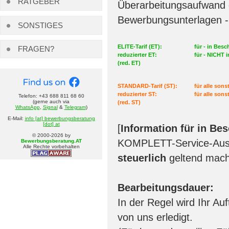
RATGEBER
Überarbeitungsaufwand 
Bewerbungsunterlagen -
SONSTIGES
ELITE-Tarif (ET):
für - in Bes
FRAGEN?
reduzierter ET:
für - NICHT 
(red. ET)
STANDARD-Tarif (ST):
für alle son
reduzierter ST:
für alle son
Telefon: +43 688 811 68 60
(gerne auch via
(red. ST)
WhatsApp
,
Signal
&
Telegram
)
E-Mail:
info [at] bewerbungsberatung
[dot] at
[
Information für in Be
© 2000-
2026
by
KOMPLETT-Service-Ausg
Bewerbungsberatung.AT
Alle Rechte vorbehalten
steuerlich
geltend mac
Bearbeitungsdauer:
In der Regel wird Ihr A
von uns erledigt.