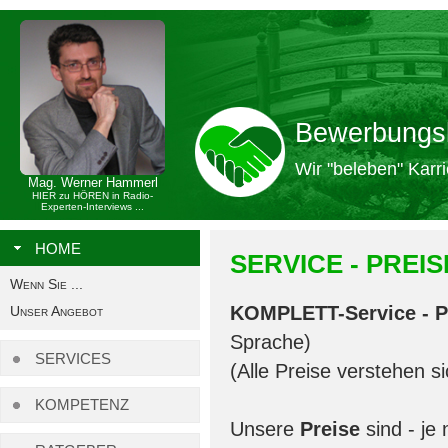
Bewerbungs
Wir "beleben" Karri
Mag. Werner Hammerl
HIER zu HÖREN in Radio-
Experten-Interviews ...
HOME
SERVICE - PREIS
Wenn Sie ...
KOMPLETT-Service - P 
Unser Angebot
Sprache)
SERVICES
(Alle Preise verstehen s
KOMPETENZ
Unsere
Preise
sind - je