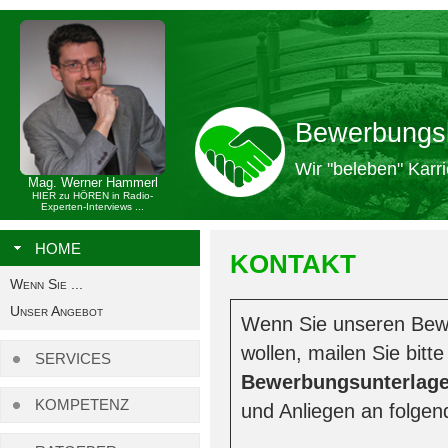
Bewerbungs
Wir "beleben" Karri
Mag. Werner Hammerl
HIER zu HÖREN in Radio-
Experten-Interviews ...
HOME
KONTAKT
Wenn Sie ...
Unser Angebot
Wenn Sie unseren Be
wollen, mailen Sie bitt
SERVICES
Bewerbungsunterlag
KOMPETENZ
und Anliegen an folgen