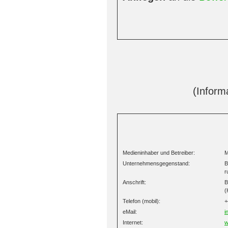
(Infor
Medieninhaber und Betreiber:
M
Unternehmensgegenstand:
B
r
Anschrift:
B
(
Telefon (mobil):
+
eMail:
i
Internet:
w