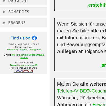
RATGEBER
erstehi
SONSTIGES
FRAGEN?
Wenn Sie sich für uns
mailen Sie bitte
alle e
mit Informationen zu Be
und Bewerbungsempfä
Telefon: +43 688 811 68 60
(gerne auch via
WhatsApp
,
Signal
&
Telegram
)
Anliegen
an folgende 
E-Mail:
info [at] bewerbungsberatung
[dot] at
© 2000-
2026
by
a
Bewerbungsberatung.AT
Alle Rechte vorbehalten
Mailen Sie
alle weiter
Telefon-/VIDEO-Coach
Wünsche, Rückmeldun
Anliegen
an die
Bewer