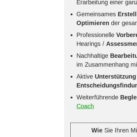
Erarbeitung einer ga
Gemeinsames
Erstel
Optimieren
der gesa
Professionelle
Vorber
Hearings /
Assessme
Nachhaltige
Bearbeitu
im Zusammenhang mi
Aktive
Unterstützung
Entscheidungsfindu
Weiterführende
Begle
Coach
Wie
Sie Ihren Mi