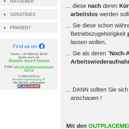
RATGEBER
diese
nach
deren
Kün
arbeitslos
werden soll
SONSTIGES
Sie diese schon währ
FRAGEN?
Betriebszugehörigkeit
lassen wollen,
Sie als deren "
Noch-A
Telefon: +43 688 811 68 60
(gerne auch via
Arbeitswiederaufna
WhatsApp
,
Signal
&
Telegram
)
E-Mail:
info [at] bewerbungsberatung
[dot] at
© 2000-
2026
by
Bewerbungsberatung.AT
Alle Rechte vorbehalten
DANN sollten Sie sic
anschauen !
Mit den
OUTPLACEMEN