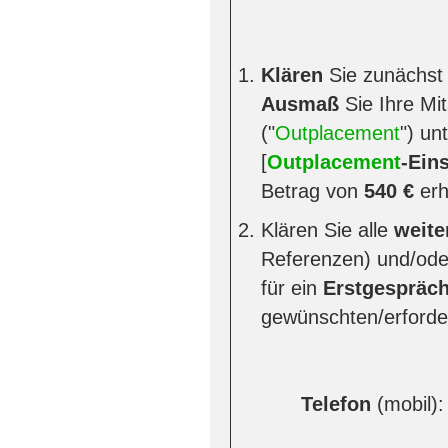
Klären
Sie zunächst
Ausmaß
Sie Ihre Mi
("
Outplacement
") un
[
Outplacement
-Ein
Betrag von
540 €
erh
Klären Sie alle
weite
Referenzen) und/oder
für ein
Erstgespräc
gewünschten/erforde
Telefon
(mobil):