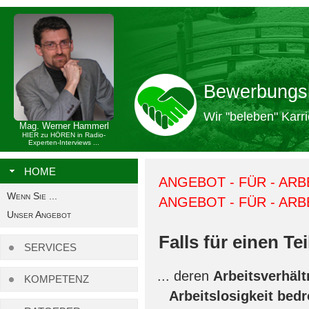
Bewerbungs
Wir "beleben" Karri
Mag. Werner Hammerl
HIER zu HÖREN in Radio-
Experten-Interviews ...
HOME
ANGEBOT - FÜR - ARB
Wenn Sie ...
ANGEBOT - FÜR - AR
Unser Angebot
Falls für einen Teil
SERVICES
deren
Arbeitsverhäl
KOMPETENZ
Arbeitslosigkeit bedr