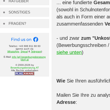
RATGEBER
... eine fundierte
Gesamt
(sowohl in Schulnotenfo
SONSTIGES
als auch in Form einer a
zusammenfassenden
Ve
FRAGEN?
- und zwar
zum "Unkost
(Bewerbungsschreiben / 
Telefon: +43 688 811 68 60
(gerne auch via
siehe unten
)
WhatsApp
,
Signal
&
Telegram
)
E-Mail:
info [at] bewerbungsberatung
[dot] at
© 2000-
2026
by
Bewerbungsberatung.AT
Alle Rechte vorbehalten
Wie
Sie Ihren ausführl
Mailen Sie Ihre zu ana
Adresse
: