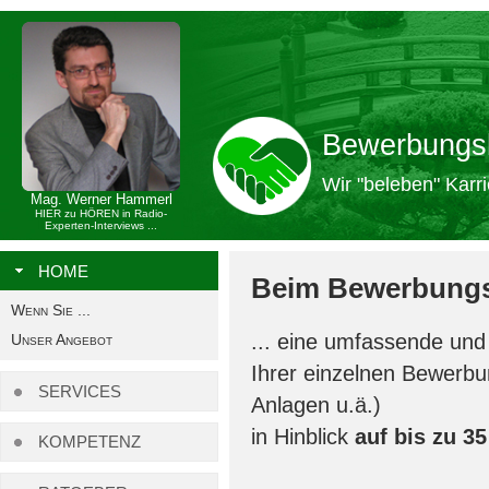
Bewerbungs
Wir "beleben" Karri
Mag. Werner Hammerl
HIER zu HÖREN in Radio-
Experten-Interviews ...
HOME
Beim Bewerbung
Wenn Sie ...
... eine umfassende und 
Unser Angebot
Ihrer einzelnen Bewerb
SERVICES
Anlagen u.ä.)
in Hinblick
auf bis zu 35
KOMPETENZ