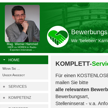
Bewerbungs
Wir "beleben" Karri
Mag. Werner Hammerl
HIER zu HÖREN in Radio-
Experten-Interviews ...
HOME
KOMPLETT-
Servi
Wenn Sie ...
Für einen KOSTENLO
Unser Angebot
mailen Sie bitte
SERVICES
alle relevanten Bewer
Bewerbungsart,
KOMPETENZ
Stelleninserat - v.a. An