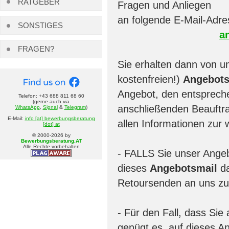
RATGEBER
Fragen und Anliegen
an folgende E-Mail-Adre
SONSTIGES
a
FRAGEN?
Sie erhalten dann von un
kostenfreien!)
Angebots
Angebot, den entspreche
Telefon: +43 688 811 68 60
(gerne auch via
anschließenden Beauftra
WhatsApp
,
Signal
&
Telegram
)
E-Mail:
info [at] bewerbungsberatung
allen Informationen zur 
[dot] at
© 2000-
2026
by
Bewerbungsberatung.AT
Alle Rechte vorbehalten
- FALLS Sie unser Angeb
dieses
Angebotsmail
da
Retoursenden an uns z
- Für den Fall, dass Sie
genügt es, auf dieses A