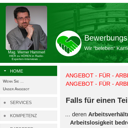
Bewerbungs
Wir "beleben" Karri
Mag. Werner Hammerl
HIER zu HÖREN in Radio-
Experten-Interviews ...
HOME
ANGEBOT - FÜR - ARB
Wenn Sie ...
ANGEBOT - FÜR - AR
Unser Angebot
Falls für einen Teil
SERVICES
deren
Arbeitsverhäl
KOMPETENZ
Arbeitslosigkeit bedr