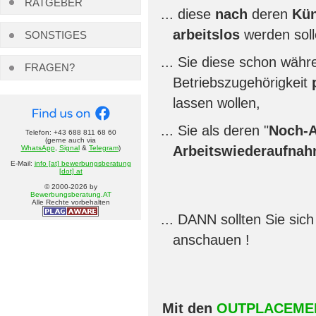
RATGEBER
diese
nach
deren
Kün
arbeitslos
werden soll
SONSTIGES
Sie diese schon währ
FRAGEN?
Betriebszugehörigkeit
lassen wollen,
Sie als deren "
Noch-A
Telefon: +43 688 811 68 60
(gerne auch via
Arbeitswiederaufna
WhatsApp
,
Signal
&
Telegram
)
E-Mail:
info [at] bewerbungsberatung
[dot] at
© 2000-
2026
by
Bewerbungsberatung.AT
Alle Rechte vorbehalten
DANN sollten Sie sic
anschauen !
Mit den
OUTPLACEMEN