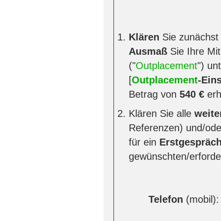
Klären
Sie zunächst
Ausmaß
Sie Ihre Mi
("
Outplacement
") un
[
Outplacement
-Ein
Betrag von
540 €
erh
Klären Sie alle
weite
Referenzen) und/oder
für ein
Erstgespräc
gewünschten/erforde
Telefon
(mobil):