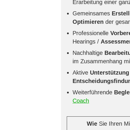
Erarbeitung einer ga
Gemeinsames
Erstel
Optimieren
der gesa
Professionelle
Vorber
Hearings /
Assessme
Nachhaltige
Bearbeitu
im Zusammenhang mi
Aktive
Unterstützung
Entscheidungsfindu
Weiterführende
Begle
Coach
Wie
Sie Ihren Mi