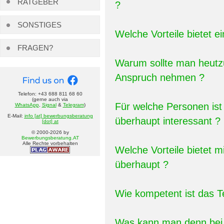
RATGEBER
?
SONSTIGES
Welche Vorteile bietet 
FRAGEN?
Warum sollte man heutz
Anspruch nehmen ?
Telefon: +43 688 811 68 60
(gerne auch via
Für welche Personen is
WhatsApp
,
Signal
&
Telegram
)
E-Mail:
info [at] bewerbungsberatung
überhaupt interessant ?
[dot] at
© 2000-
2026
by
Bewerbungsberatung.AT
Alle Rechte vorbehalten
Welche Vorteile bietet 
überhaupt ?
Wie kompetent ist das 
Was kann man denn bei 