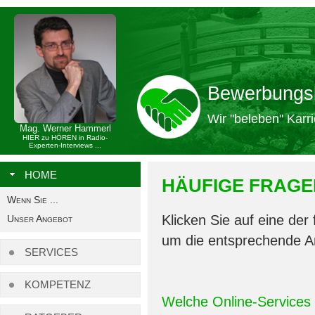
Bewerbungs
Wir "beleben" Karri
Mag. Werner Hammerl
HIER zu HÖREN in Radio-
Experten-Interviews ...
HOME
HÄUFIGE FRAGE
Wenn Sie ...
Klicken Sie auf eine der
Unser Angebot
um die entsprechende An
SERVICES
KOMPETENZ
Welche Online-Services